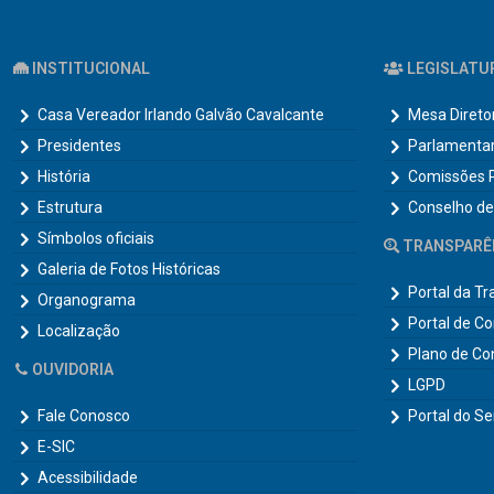
INSTITUCIONAL
LEGISLATU
Casa Vereador Irlando Galvão Cavalcante
Mesa Direto
Presidentes
Parlamenta
História
Comissões 
Estrutura
Conselho de
Símbolos oficiais
TRANSPARÊ
Galeria de Fotos Históricas
Portal da T
Organograma
Portal de C
Localização
Plano de Co
OUVIDORIA
LGPD
Fale Conosco
Portal do Se
E-SIC
Acessibilidade