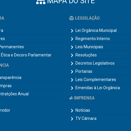
MAPA DO SITE
RA
LEGISLAÇÃO
ra
Lei Orgânica Municipal
res
Regimento Interno
Permanentes
Leis Municipais
 Ética e Decoro Parlamentar
Resoluções
Decretos Legislativos
NCIA
Portarias
ransparência
Leis Complementares
ompras
Emendas à Lei Orgânica
ntratções Anual
IMPRENSA
rvidor
Notícias
TV Câmara