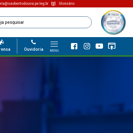
ria@saobentodouna.pe.leg.br
Glossário
rensa
Ouvidoria
MENU