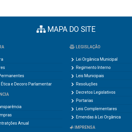
MAPA DO SITE
RA
LEGISLAÇÃO
ra
Lei Orgânica Municipal
res
Regimento Interno
Permanentes
Leis Municipais
 Ética e Decoro Parlamentar
Resoluções
Decretos Legislativos
NCIA
Portarias
ransparência
Leis Complementares
ompras
Emendas à Lei Orgânica
ntratções Anual
IMPRENSA