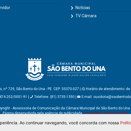
rvidor
Notícias
TV Câmara
, nº 729, São Bento do Una - PE. CEP: 55370-027 |
Horário de atendimento: de
474.202/0001-91 |
Telefone: (81) 3735-1350 |
E-mail:
ouvidoria@saobentodou
yright - Assessoria de Comunicação da Câmara Municipal de São Bento do Una 
Página desenvolvida pela agência de publicidade
LumusWeb - Agência Digital
experiência. Ao continuar navegando, você concorda com nossa
Polít