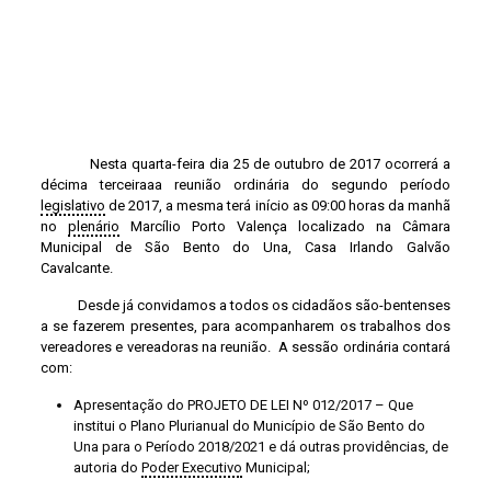
Nesta quarta-feira dia 25 de outubro de 2017 ocorrerá a
décima terceiraaa reunião ordinária do segundo período
legislativo
de 2017, a mesma terá início as 09:00 horas da manhã
no
plenário
Marcílio Porto Valença localizado na Câmara
Municipal de São Bento do Una, Casa Irlando Galvão
Cavalcante.
Desde já convidamos a todos os cidadãos são-bentenses
a se fazerem presentes, para acompanharem os trabalhos dos
vereadores e vereadoras na reunião. A sessão ordinária contará
com:
Apresentação do PROJETO DE LEI Nº 012/2017 – Que
institui o Plano Plurianual do Município de São Bento do
Una para o Período 2018/2021 e dá outras providências, de
autoria do
Poder Executivo
Municipal;
Apresentação do PROJETO DE LEI Nº 013/2017 – Que
estima a receita e fixa a despesa do Município para o
Exercício de 2018, de autoria do
Poder Executivo
Municipal;
Apresentação do PROJETO DE LEI Nº 015/2017 – Que
dispõe o SUAS (Sistema único de Assistência Social) do
Município de São Bento do Una, de autoria do
Poder