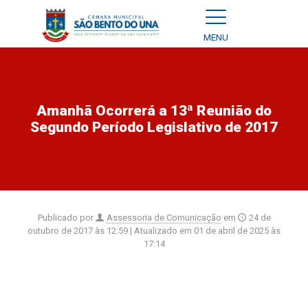
MENU
Amanhã Ocorrerá a 13ª Reunião do
Segundo Período Legislativo de 2017
Publicado por
Assessoria de Comunicação
em
24 de
outubro de 2017 às 12:59
| Atualizado em
01 de abril de 2025 às
17:14