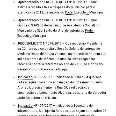
Executivo
Municipal;
REQUERIMENTO Nº 018/2017 – Que requer ao Presidente
da Câmara que seja feita a Sessão Solene de entrega de
Medalha Décio de Souza Valença, ao mesmo tempo em que
Indica o nome de Mônica Cristina da Silva Braga para
receber a honraria referente ao ano de 2017, de autoria do
Vereador Bruno Cavalcante Braga;
Indicação
Nº 156/2017 – Indicando a COMPESA que seja
feita a regularização da encanação do Loteamento Santo
Afonso I, precisamente na Rua 08, e religação da
encanação do Loteamento Alvorada, de autoria do Vereador
João Medeiros de Oliveira;
Indicação
Nº 157/2017 – Indicando à Secretária de
Infraestrutura, Sra. Djailda Barbosa, que sejam colocados 02
(dois) postes, com hastes e lâmpadas, na Rua 10 do
Loteamento Delmário Braga, nas proximidades do
Mercadinho da Família.
Ocorrerão ainda, pela ordem dos Inscritos,
os pronunciamentos dos vereadores.
Para aqueles que não puderem vir à reunião, informamos