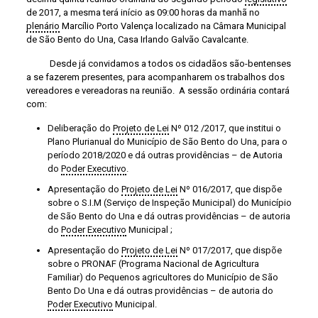
de 2017, a mesma terá início as 09:00 horas da manhã no
plenário
Marcílio Porto Valença localizado na Câmara Municipal
de São Bento do Una, Casa Irlando Galvão Cavalcante.
Desde já convidamos a todos os cidadãos são-bentenses
a se fazerem presentes, para acompanharem os trabalhos dos
vereadores e vereadoras na reunião. A sessão ordinária contará
com:
Deliberação do
Projeto de Lei
Nº 012 /2017, que institui o
Plano Plurianual do Município de São Bento do Una, para o
período 2018/2020 e dá outras providências – de Autoria
do
Poder Executivo
.
Apresentação do
Projeto de Lei
Nº 016/2017, que dispõe
sobre o S.I.M (Serviço de Inspeção Municipal) do Município
de São Bento do Una e dá outras providências – de autoria
do
Poder Executivo
Municipal ;
Apresentação do
Projeto de Lei
Nº 017/2017, que dispõe
sobre o PRONAF (Programa Nacional de Agricultura
Familiar) do Pequenos agricultores do Município de São
Bento Do Una e dá outras providências – de autoria do
Poder Executivo
Municipal.