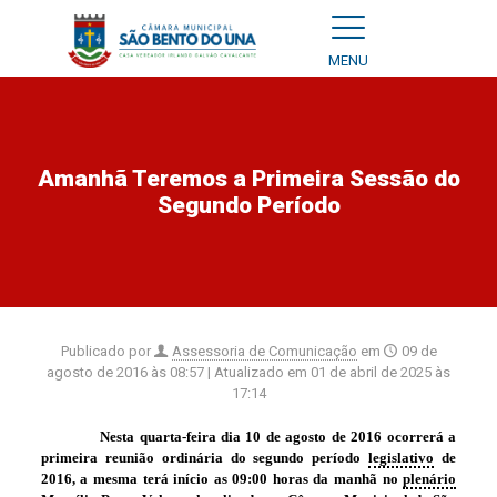
MENU
Amanhã Teremos a Primeira Sessão do
Segundo Período
Publicado por
Assessoria de Comunicação
em
09 de
agosto de 2016 às 08:57
| Atualizado em
01 de abril de 2025 às
17:14
Nesta quarta-feira dia 10 de agosto de 2016 ocorrerá a
primeira reunião ordinária do segundo período
legislativo
de
2016, a mesma terá início as 09:00 horas da manhã no
plenário