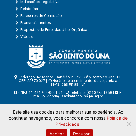
Indicações Legislativa
Relatorias
Pareceres de Comissão
Pronunciamentos
Propostas de Emendas à Lei Orgânica
Vídeos
Endereço: Av. Manoel Cândido, nº 729, São Bento do Una - PE.
CEP: 55370-027 |
Horário de atendimento: de segunda a
sexta, das 8h às 13h
CNPJ: 11.474.202/0001-91 |
Telefone: (81) 3735-1350 |
E-
mail:
ouvidoria@saobentodouna.pe.leg.br
Copyright - Assessoria de Comunicação da Câmara Municipal
Este site usa cookies para melhorar sua experiência. Ao
de São Bento do Una - PE
continuar navegando, você concorda com nossa
Política de
Página desenvolvida pela agência de publicidade
LumusWeb -
Agência Digital
Privacidade
.
Aceitar
Recusar