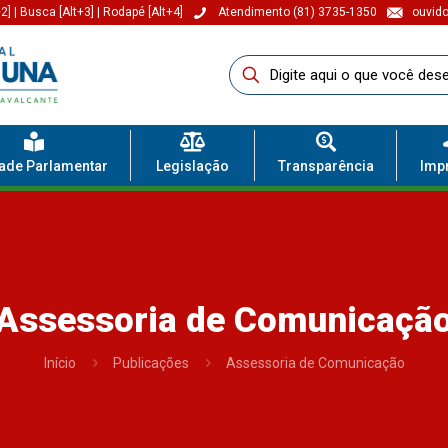
2]
|
Busca [Alt+3]
|
Rodapé [Alt+4]
Atendimento (81) 3735-1350
ouvido
dade Parlamentar
Legislação
Transparência
Imp
Assessoria de Comunicaçã
Início
Publicações
Assessoria de Comunicação