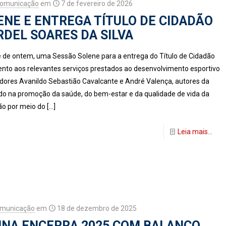
Comunicação
em
7 de fevereiro de 2026
NE E ENTREGA TÍTULO DE CIDADÃO
DEL SOARES DA SILVA
e de ontem, uma Sessão Solene para a entrega do Título de Cidadão
ento aos relevantes serviços prestados ao desenvolvimento esportivo
eadores Avanildo Sebastião Cavalcante e André Valença, autores da
do na promoção da saúde, do bem-estar e da qualidade de vida da
ão por meio do
[…]
Leia mais...
omunicação
em
18 de dezembro de 2025
UNA ENCERRA 2025 COM BALANÇO