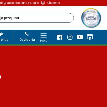
ria@saobentodouna.pe.leg.br
Glossário
rensa
Ouvidoria
MENU
o