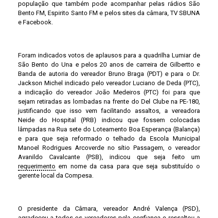
população que também pode acompanhar pelas rádios São
Bento FM, Espirito Santo FM e pelos sites da câmara, TV SBUNA
e Facebook.
Foram indicados votos de aplausos para a quadrilha Lumiar de
São Bento do Una e pelos 20 anos de carreira de Gilbertto e
Banda de autoria do vereador Bruno Braga (PDT) e para o Dr.
Jackson Michel indicado pelo vereador Luciano de Deda (PTC),
a indicação do vereador João Medeiros (PTC) foi para que
sejam retiradas as lombadas na frente do Del Clube na PE-180,
justificando que isso vem facilitando assaltos, a vereadora
Neide do Hospital (PRB) indicou que fossem colocadas
lâmpadas na Rua sete do Loteamento Boa Esperança (Balança)
e para que seja reformado o telhado da Escola Municipal
Manoel Rodrigues Arcoverde no sítio Passagem, o vereador
Avanildo Cavalcante (PSB), indicou que seja feito um
requerimento
em nome da casa para que seja substituído o
gerente local da Compesa.
O presidente da Câmara, vereador André Valença (PSD),
agradeceu a todos os vereadores pela confiança e ressaltou a