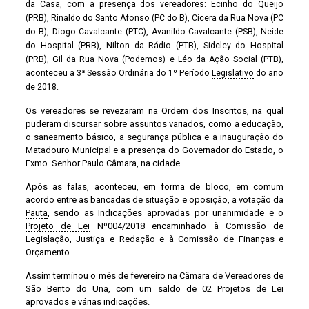
da Casa, com a presença dos vereadores: Ecinho do Queijo
(PRB), Rinaldo do Santo Afonso (PC do B), Cícera da Rua Nova (PC
do B), Diogo Cavalcante (PTC), Avanildo Cavalcante (PSB), Neide
do Hospital (PRB), Nilton da Rádio (PTB), Sidcley do Hospital
(PRB), Gil da Rua Nova (Podemos) e Léo da Ação Social (PTB),
aconteceu a 3ª Sessão Ordinária do 1º Período
Legislativo
do ano
de 2018.
Os vereadores se revezaram na Ordem dos Inscritos, na qual
puderam discursar sobre assuntos variados, como a educação,
o saneamento básico, a segurança pública e a inauguração do
Matadouro Municipal e a presença do Governador do Estado, o
Exmo. Senhor Paulo Câmara, na cidade.
Após as falas, aconteceu, em forma de bloco, em comum
acordo entre as bancadas de situação e oposição, a votação da
Pauta
, sendo as Indicações aprovadas por unanimidade e o
Projeto de Lei
Nº004/2018 encaminhado à Comissão de
Legislação, Justiça e Redação e à Comissão de Finanças e
Orçamento.
Assim terminou o mês de fevereiro na Câmara de Vereadores de
São Bento do Una, com um saldo de 02 Projetos de Lei
aprovados e várias indicações.