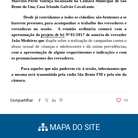
Marcílio Porto Valença localizado na Câmara Municipal de São
Bento do Una, Casa Irlando Galvão Cavalcante.
Desde já convidamos a todos os cidadãos são-bentenses a se
fazerem presentes, para acompanhar o trabalho dos vereadores e
vereadoras na sessão.
A reunião ordinária contará com a
apresentação do
projeto de lei
Nº
01/2017 de autoria do vereador
João Medeiros
que
dispõe sobre a realização de campanhas contra o
abuso sexual de crianças e adolescentes e dá outras providências
,
com a apresentação de alguns requerimentos e indicações e com
os pronunciamentos dos vereadores.
Para aqueles que não puderem vir à sessão, informamos que
a mesma será transmitida pela rádio São Bento FM e pelo site da
câmara.
Compartilhar
98
MAPA DO SITE