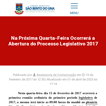
MENU
Na Próxima Quarta-Feira Ocorrerá a
Abertura do Processo Legislativo 2017
Publicado por
Assessoria de Comunicação
em
13 de
fevereiro de 2017 às 12:50
| Atualizado em
01 de abril de 2025 às
17:14
Nesta quarta-feira dia 15 de fevereiro de 2017 ocorrerá a
primeira reunião ordinária do primeiro período
legislativo
de
2017, a mesma terá início as 09:00 horas da manhã no
plenário