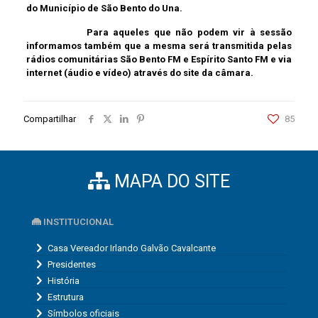
do Município de São Bento do Una.
Para aqueles que não podem vir à sessão
informamos também que a mesma será transmitida pelas
rádios comunitárias São Bento FM e Espírito Santo FM e via
internet (áudio e vídeo) através do site da câmara.
Compartilhar
85
MAPA DO SITE
INSTITUCIONAL
Casa Vereador Irlando Galvão Cavalcante
Presidentes
História
Estrutura
Símbolos oficiais