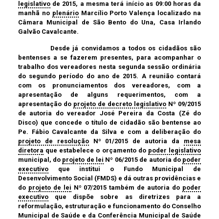
legislativo
de 2015, a mesma terá início as 09:00 horas da
manhã no
plenário
Marcílio Porto Valença localizado na
Câmara Municipal de São Bento do Una, Casa Irlando
Galvão Cavalcante.
Desde já convidamos a todos os cidadãos são
bentenses a se fazerem presentes, para acompanhar o
trabalho dos vereadores nesta segunda sessão ordinária
do segundo período do ano de 2015. A reunião contará
com os pronunciamentos dos vereadores, com a
apresentação de alguns requerimentos, com a
apresentação do
projeto de decreto legislativo
Nº 09/2015
de autoria do vereador José Pereira da Costa (Zé do
Disco) que concede o título de cidadão são bentense ao
Pe. Fábio Cavalcante da Silva e com a deliberação do
projeto de resolução
Nº 01/2015 de autoria da
mesa
diretora
que estabelece o orçamento do
poder legislativo
municipal, do
projeto de lei
Nº 06/2015 de autoria do
poder
executivo
que institui o Fundo Municipal de
Desenvolvimento Social (FMDS) e dá outras providências e
do
projeto de lei
Nº 07/2015 também de autoria do
poder
executivo
que dispõe sobre as diretrizes para a
reformulação, estruturação e funcionamento do Conselho
Municipal de Saúde e da Conferência Municipal de Saúde