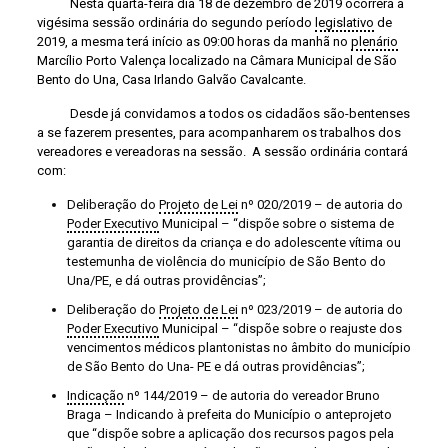
Nesta quarta-feira dia 18 de dezembro de 2019 ocorrerá a
vigésima sessão ordinária do segundo período
legislativo
de
2019, a mesma terá início as 09:00 horas da manhã no
plenário
Marcílio Porto Valença localizado na Câmara Municipal de São
Bento do Una, Casa Irlando Galvão Cavalcante.
Desde já convidamos a todos os cidadãos são-bentenses
a se fazerem presentes, para acompanharem os trabalhos dos
vereadores e vereadoras na sessão. A sessão ordinária contará
com:
Deliberação do
Projeto de Lei
nº 020/2019 – de autoria do
Poder Executivo
Municipal – “dispõe sobre o sistema de
garantia de direitos da criança e do adolescente vítima ou
testemunha de violência do município de São Bento do
Una/PE, e dá outras providências”;
Deliberação do
Projeto de Lei
nº 023/2019 – de autoria do
Poder Executivo
Municipal – “dispõe sobre o reajuste dos
vencimentos médicos plantonistas no âmbito do município
de São Bento do Una- PE e dá outras providências”;
Indicação
nº 144/2019 – de autoria do vereador Bruno
Braga – Indicando à prefeita do Município o anteprojeto
que “dispõe sobre a aplicação dos recursos pagos pela