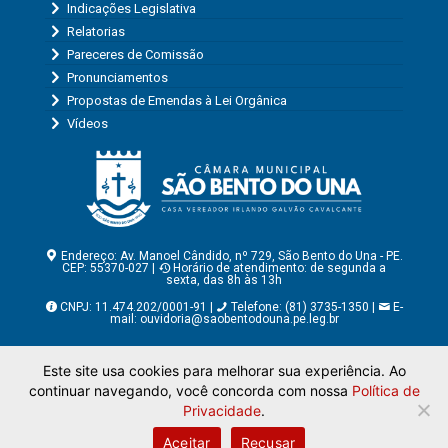
Indicações Legislativa
Relatorias
Pareceres de Comissão
Pronunciamentos
Propostas de Emendas à Lei Orgânica
Vídeos
Endereço: Av. Manoel Cândido, nº 729, São Bento do Una - PE.
CEP: 55370-027 |
Horário de atendimento: de segunda a
sexta, das 8h às 13h
CNPJ: 11.474.202/0001-91 |
Telefone: (81) 3735-1350 |
E-
mail:
ouvidoria@saobentodouna.pe.leg.br
Copyright - Assessoria de Comunicação da Câmara Municipal
Este site usa cookies para melhorar sua experiência. Ao
de São Bento do Una - PE
continuar navegando, você concorda com nossa
Política de
Página desenvolvida pela agência de publicidade
LumusWeb -
Agência Digital
Privacidade
.
Aceitar
Recusar