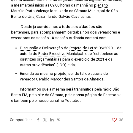
a mesma terá início as 09:00 horas da manhã no
plenário
Marcílio Porto Valença localizado na Câmara Municipal de São
Bento do Una, Casa Irlando Galvão Cavalcante.
Desde já convidamos a todos os cidadãos são-
bentenses, para acompanharem os trabalhos dos vereadores e
vereadoras na sessão. A sessão ordinária contará com:
Discussão
e Deliberação do
Projeto de Lei
nº 06/2020 – de
autoria do
Poder Executivo
Municipal -que “estabelece as
diretrizes orçamentárias para o exercício de 2021 e dá
outras providências” (LDO) e da;
Emenda
ao mesmo projeto, sendo tal de autoria do
vereador Geraldo Marcondes Santos de Almeida.
Informamos que a mesma será transmitida pela rádio São
Bento FM, pelo site da Câmara, pela nossa página do Facebook
e também pelo nosso canal no Youtube
.
Compartilhar
38