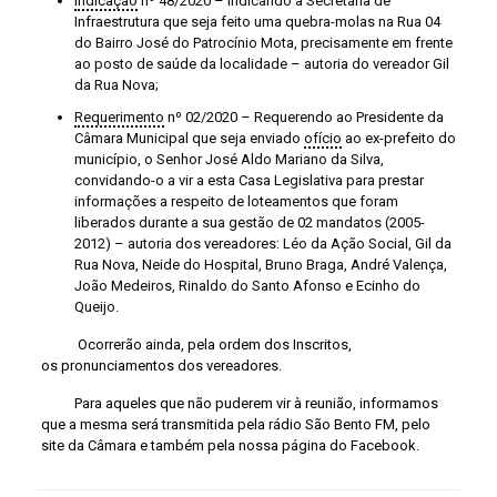
Indicação
nº 48/2020 – Indicando à Secretaria de
Infraestrutura que seja feito uma quebra-molas na Rua 04
do Bairro José do Patrocínio Mota, precisamente em frente
ao posto de saúde da localidade – autoria do vereador Gil
da Rua Nova;
Requerimento
nº 02/2020 – Requerendo ao Presidente da
Câmara Municipal que seja enviado
ofício
ao ex-prefeito do
município, o Senhor José Aldo Mariano da Silva,
convidando-o a vir a esta Casa Legislativa para prestar
informações a respeito de loteamentos que foram
liberados durante a sua gestão de 02 mandatos (2005-
2012) – autoria dos vereadores: Léo da Ação Social, Gil da
Rua Nova, Neide do Hospital, Bruno Braga, André Valença,
João Medeiros, Rinaldo do Santo Afonso e Ecinho do
Queijo.
Ocorrerão ainda, pela ordem dos Inscritos,
os pronunciamentos dos vereadores.
Para aqueles que não puderem vir à reunião, informamos
que a mesma será transmitida pela rádio São Bento FM, pelo
site da Câmara e também pela nossa página do Facebook.