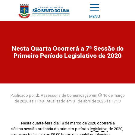
MENU
Nesta Quarta Ocorrerá a 7ª Sessão do
Primeiro Período Legislativo de 2020
Publicado por
Assessoria de Comunicação
em
16 de março
de 2020 às 11:48
| Atualizado em
01 de abril de 2025 às 17:13
Nesta quarta-feira dia 18 de março de 2020 ocorrerá a
sétima sessão ordinária do primeiro período
legislativo
de 2020,
a mesma terá início as 09:00 horas da manhã no
plenário