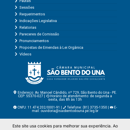
Pautas
Sessões
Requerimentos
Indicações Legislativa
Relatorias
Pareceres de Comissão
Pronunciamentos
Propostas de Emendas à Lei Orgânica
Vídeos
Endereço: Av. Manoel Cândido, nº 729, São Bento do Una - PE.
CEP: 55370-027 |
Horário de atendimento: de segunda a
sexta, das 8h às 13h
CNPJ: 11.474.202/0001-91 |
Telefone: (81) 3735-1350 |
E-
mail:
ouvidoria@saobentodouna.pe.leg.br
Copyright - Assessoria de Comunicação da Câmara Municipal
Este site usa cookies para melhorar sua experiência. Ao
de São Bento do Una - PE