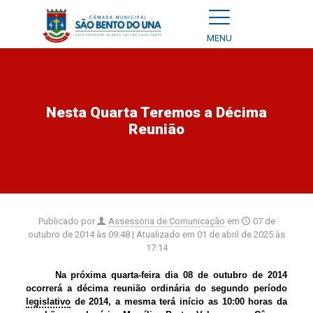
MENU
Nesta Quarta Teremos a Décima
Reunião
Publicado por
Assessoria de Comunicação
em
07 de
outubro de 2014 às 09:48
| Atualizado em
01 de abril de 2025 às
17:14
Na próxima quarta-feira dia 08 de outubro de 2014
ocorrerá a décima reunião ordinária do segundo período
legislativo
de 2014, a mesma terá início as 10:00 horas da