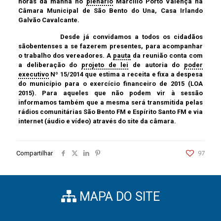
horas da manhã no
plenário
Marcílio Porto Valença na
Câmara Municipal de São Bento do Una, Casa Irlando
Galvão Cavalcante.
Desde já convidamos a todos os cidadãos
sãobentenses a se fazerem presentes, para acompanhar
o trabalho dos vereadores. A
pauta
da reunião conta com
a deliberação do
projeto de lei
de autoria do
poder
executivo
Nº 15/2014 que estima a receita e fixa a despesa
do município para o exercício financeiro de 2015 (LOA
2015). Para aqueles que não podem vir à sessão
informamos também que a mesma será transmitida pelas
rádios comunitárias São Bento FM e Espírito Santo FM e via
internet (áudio e vídeo) através do site da câmara.
Compartilhar
97
MAPA DO SITE