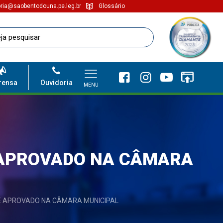
ria@saobentodouna.pe.leg.br
Glossário
rensa
Ouvidoria
MENU
É APROVADO NA CÂMARA
É APROVADO NA CÂMARA MUNICIPAL