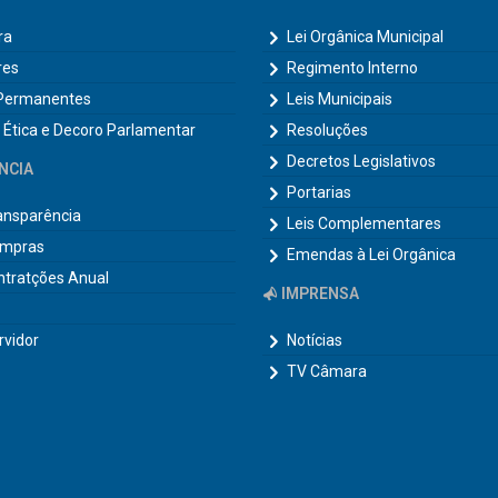
ra
Lei Orgânica Municipal
res
Regimento Interno
Permanentes
Leis Municipais
 Ética e Decoro Parlamentar
Resoluções
Decretos Legislativos
NCIA
Portarias
ransparência
Leis Complementares
ompras
Emendas à Lei Orgânica
ntratções Anual
IMPRENSA
rvidor
Notícias
TV Câmara