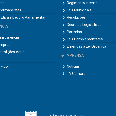
res
Regimento Interno
Permanentes
Leis Municipais
 Ética e Decoro Parlamentar
Resoluções
Decretos Legislativos
NCIA
Portarias
ransparência
Leis Complementares
ompras
Emendas à Lei Orgânica
ntratções Anual
IMPRENSA
rvidor
Notícias
TV Câmara