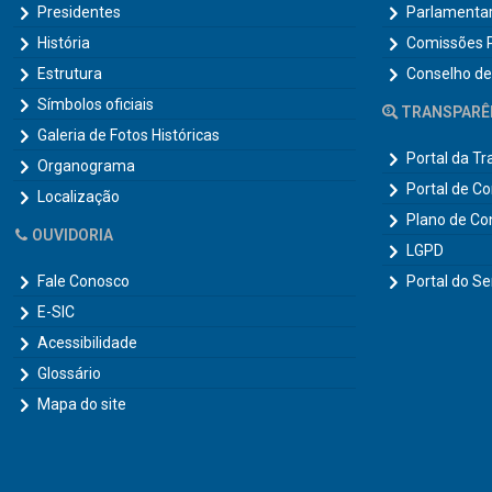
Presidentes
Parlamenta
História
Comissões 
Estrutura
Conselho de
Símbolos oficiais
TRANSPARÊ
Galeria de Fotos Históricas
Portal da T
Organograma
Portal de C
Localização
Plano de Co
OUVIDORIA
LGPD
Fale Conosco
Portal do Se
E-SIC
Acessibilidade
Glossário
Mapa do site