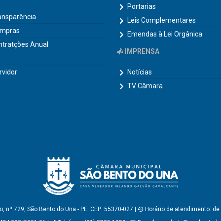
Portarias
ransparência
Leis Complementares
ompras
Emendas à Lei Orgânica
ntratções Anual
IMPRENSA
rvidor
Notícias
TV Câmara
, nº 729, São Bento do Una - PE. CEP: 55370-027 |
Horário de atendimento: de