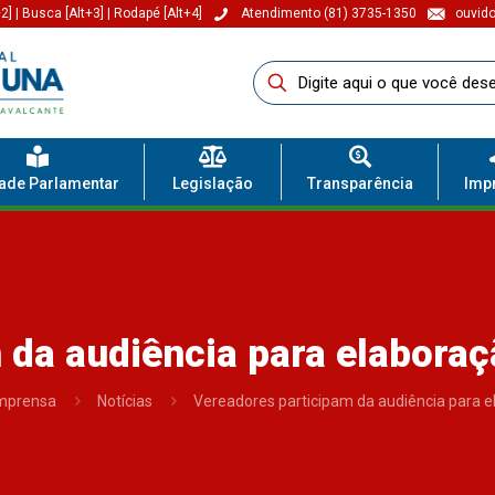
2]
|
Busca [Alt+3]
|
Rodapé [Alt+4]
Atendimento (81) 3735-1350
ouvido
dade Parlamentar
Legislação
Transparência
Imp
 da audiência para elabora
mprensa
Notícias
Vereadores participam da audiência para 