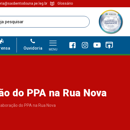
ria@saobentodouna.pe.leg.br
Glossário
rensa
Ouvidoria
MENU
ção do PPA na Rua Nova
elaboração do PPA na Rua Nova