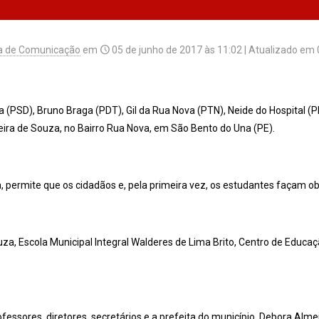
a de Comunicação
em
05 de junho de 2017 às 11:02
| Atualizado em
ça (PSD), Bruno Braga (PDT), Gil da Rua Nova (PTN), Neide do Hospital 
eira de Souza, no Bairro Rua Nova, em São Bento do Una (PE).
va, permite que os cidadãos e, pela primeira vez, os estudantes faça
za, Escola Municipal Integral Walderes de Lima Brito, Centro de Educaç
ssores, diretores, secretários e a prefeita do município, Debora Alme