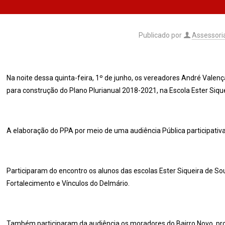
Publicado por
Assessori
Na noite dessa quinta-feira, 1º de junho, os vereadores André Valen
para construção do Plano Plurianual 2018-2021, na Escola Ester Siqu
A elaboração do PPA por meio de uma audiência Pública participati
Participaram do encontro os alunos das escolas Ester Siqueira de Sou
Fortalecimento e Vínculos do Delmário.
Também participaram da audiência os moradores do Bairro Novo, profe