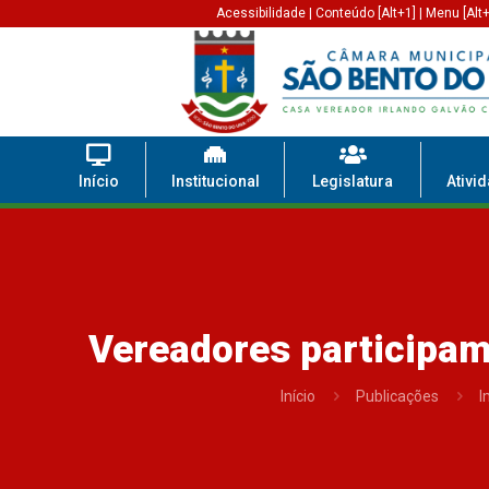
Acessibilidade
|
Conteúdo [Alt+1]
|
Menu [Alt+
Início
Institucional
Legislatura
Ativi
Vereadores participam
Início
Publicações
I