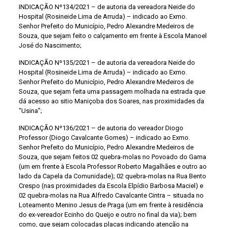
INDICAÇÃO Nº134/2021 – de autoria da vereadora Neide do
Hospital (Rosineide Lima de Arruda) – indicado ao Exmo.
Senhor Prefeito do Município, Pedro Alexandre Medeiros de
Souza, que sejam feito o calçamento em frente à Escola Manoel
José do Nascimento;
INDICAÇÃO Nº135/2021 – de autoria da vereadora Neide do
Hospital (Rosineide Lima de Arruda) – indicado ao Exmo.
Senhor Prefeito do Município, Pedro Alexandre Medeiros de
Souza, que sejam feita uma passagem molhada na estrada que
dá acesso ao sitio Maniçoba dos Soares, nas proximidades da
“Usina”;
INDICAÇÃO Nº136/2021 – de autoria do vereador Diogo
Professor (Diogo Cavalcante Gomes) – indicado ao Exmo.
Senhor Prefeito do Município, Pedro Alexandre Medeiros de
Souza, que sejam feitos 02 quebra-molas no Povoado do Gama
(um em frente à Escola Professor Roberto Magalhães e outro ao
lado da Capela da Comunidade); 02 quebra-molas na Rua Bento
Crespo (nas proximidades da Escola Elpídio Barbosa Maciel) e
02 quebra-molas na Rua Alfredo Cavalcante Cintra – situada no
Loteamento Menino Jesus de Praga (um em frente à residência
do ex-vereador Ecinho do Queijo e outro no final da via); bem
como, que sejam colocadas placas indicando atenção na