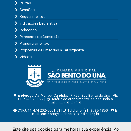
Pautas
Sessões
Requerimentos
Indicações Legislativa
Relatorias
Pareceres de Comissão
Pronunciamentos
Propostas de Emendas à Lei Orgânica
Vídeos
Endereço: Av. Manoel Cândido, nº 729, São Bento do Una - PE.
CEP: 55370-027 |
Horário de atendimento: de segunda a
sexta, das 8h às 13h
CNPJ: 11.474.202/0001-91 |
Telefone: (81) 3735-1350 |
E-
mail:
ouvidoria@saobentodouna.pe.leg.br
Copyright - Assessoria de Comunicação da Câmara Municipal
Este site usa cookies para melhorar sua experiência. Ao
de São Bento do Una - PE