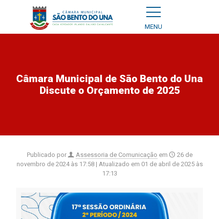
MENU
Câmara Municipal de São Bento do Una
Discute o Orçamento de 2025
Publicado por
Assessoria de Comunicação
em
26 de
novembro de 2024 às 17:58
| Atualizado em
01 de abril de 2025 às
17:13