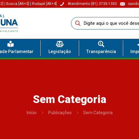
2]
|
Busca [Alt+3]
|
Rodapé [Alt+4]
Atendimento (81) 3735-1350
ouvido
dade Parlamentar
Legislação
Transparência
Imp
Sem Categoria
Início
Publicações
Sem Categoria