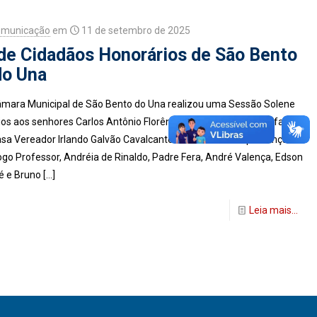
omunicação
em
11 de setembro de 2025
de Cidadãos Honorários de São Bento
do Una
 Câmara Municipal de São Bento do Una realizou uma Sessão Solene
os aos senhores Carlos Antônio Florêncio da Paz (Pitoia) e Rafael
sa Vereador Irlando Galvão Cavalcante e contou com a presença dos
go Professor, Andréia de Rinaldo, Padre Fera, André Valença, Edson
é e Bruno
[…]
Leia mais...