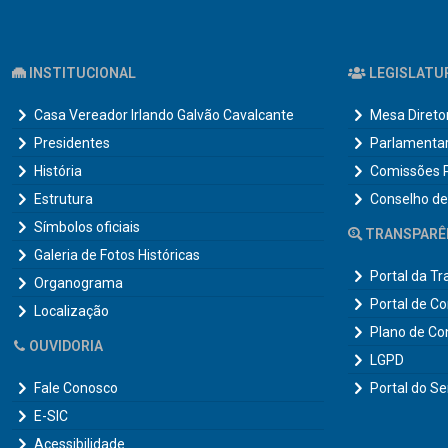
INSTITUCIONAL
LEGISLATU
Casa Vereador Irlando Galvão Cavalcante
Mesa Direto
Presidentes
Parlamenta
História
Comissões 
Estrutura
Conselho de
Símbolos oficiais
TRANSPARÊ
Galeria de Fotos Históricas
Portal da T
Organograma
Portal de C
Localização
Plano de Co
OUVIDORIA
LGPD
Fale Conosco
Portal do Se
E-SIC
Acessibilidade