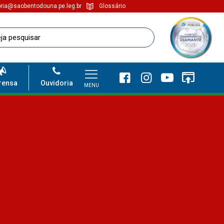
ria@saobentodouna.pe.leg.br
Glossário
rensa
Ouvidoria
MENU