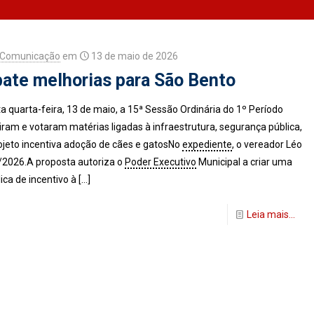
e Comunicação
em
13 de maio de 2026
bate melhorias para São Bento
 quarta-feira, 13 de maio, a 15ª Sessão Ordinária do 1º Período
iram e votaram matérias ligadas à infraestrutura, segurança pública,
ojeto incentiva adoção de cães e gatosNo
expediente
, o vereador Léo
/2026.A proposta autoriza o
Poder Executivo
Municipal a criar uma
lica de incentivo à
[…]
Leia mais...