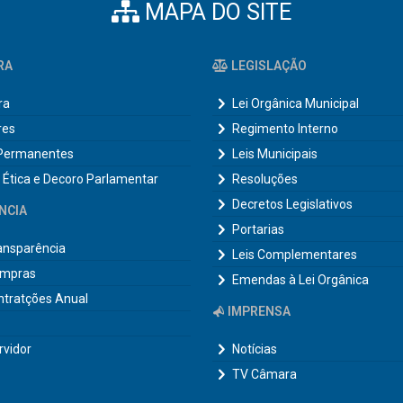
MAPA DO SITE
RA
LEGISLAÇÃO
ra
Lei Orgânica Municipal
res
Regimento Interno
Permanentes
Leis Municipais
 Ética e Decoro Parlamentar
Resoluções
Decretos Legislativos
NCIA
Portarias
ransparência
Leis Complementares
ompras
Emendas à Lei Orgânica
ntratções Anual
IMPRENSA
rvidor
Notícias
TV Câmara