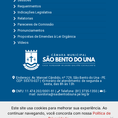
Sessões
Requerimentos
Indicações Legislativa
Relatorias
Pareceres de Comissão
Pronunciamentos
Propostas de Emendas à Lei Orgânica
Vídeos
Endereço: Av. Manoel Cândido, nº 729, São Bento do Una - PE.
CEP: 55370-027 |
Horário de atendimento: de segunda a
sexta, das 8h às 13h
CNPJ: 11.474.202/0001-91 |
Telefone: (81) 3735-1350 |
E-
mail:
ouvidoria@saobentodouna.pe.leg.br
Copyright - Assessoria de Comunicação da Câmara Municipal
Este site usa cookies para melhorar sua experiência. Ao
de São Bento do Una - PE
continuar navegando, você concorda com nossa
Política de
Página desenvolvida pela agência de publicidade
LumusWeb -
Agência Digital