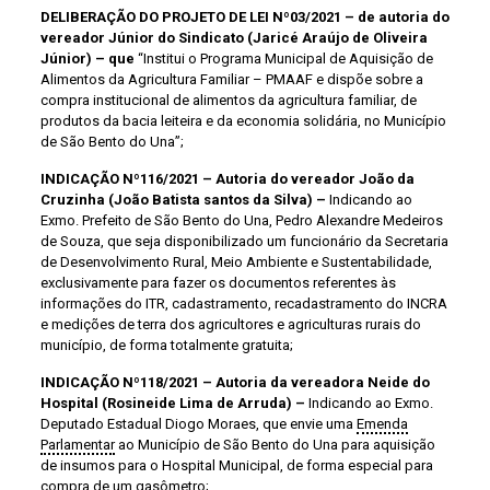
DELIBERAÇÃO DO PROJETO DE LEI Nº03/2021 – de autoria do
vereador Júnior do Sindicato (Jaricé Araújo de Oliveira
Júnior) – que
“Institui o Programa Municipal de Aquisição de
Alimentos da Agricultura Familiar – PMAAF e dispõe sobre a
compra institucional de alimentos da agricultura familiar, de
produtos da bacia leiteira e da economia solidária, no Município
de São Bento do Una”;
INDICAÇÃO Nº116/2021 – Autoria do vereador João da
Cruzinha (João Batista santos da Silva) –
Indicando ao
Exmo. Prefeito de São Bento do Una, Pedro Alexandre Medeiros
de Souza, que seja disponibilizado um funcionário da Secretaria
de Desenvolvimento Rural, Meio Ambiente e Sustentabilidade,
exclusivamente para fazer os documentos referentes às
informações do ITR, cadastramento, recadastramento do INCRA
e medições de terra dos agricultores e agriculturas rurais do
município, de forma totalmente gratuita;
INDICAÇÃO Nº118/2021 – Autoria da vereadora Neide do
Hospital (Rosineide Lima de Arruda) –
Indicando ao Exmo.
Deputado Estadual Diogo Moraes, que envie uma
Emenda
Parlamentar
ao Município de São Bento do Una para aquisição
de insumos para o Hospital Municipal, de forma especial para
compra de um gasômetro;