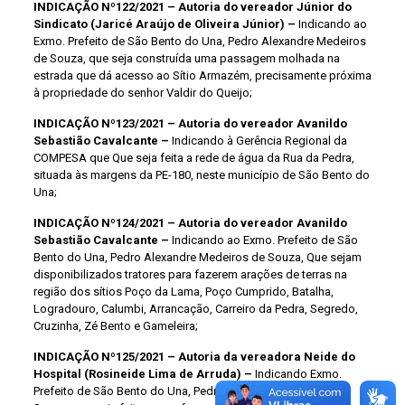
INDICAÇÃO Nº122/2021 – Autoria do vereador Júnior do
Sindicato (Jaricé Araújo de Oliveira Júnior) –
Indicando ao
Exmo. Prefeito de São Bento do Una, Pedro Alexandre Medeiros
de Souza, que seja construída uma passagem molhada na
estrada que dá acesso ao Sítio Armazém, precisamente próxima
à propriedade do senhor Valdir do Queijo;
INDICAÇÃO Nº123/2021 – Autoria do vereador Avanildo
Sebastião Cavalcante –
Indicando à Gerência Regional da
COMPESA que Que seja feita a rede de água da Rua da Pedra,
situada às margens da PE-180, neste município de São Bento do
Una;
INDICAÇÃO Nº124/2021 – Autoria do vereador Avanildo
Sebastião Cavalcante –
Indicando ao Exmo. Prefeito de São
Bento do Una, Pedro Alexandre Medeiros de Souza, Que sejam
disponibilizados tratores para fazerem arações de terras na
região dos sítios Poço da Lama, Poço Cumprido, Batalha,
Logradouro, Calumbi, Arrancação, Carreiro da Pedra, Segredo,
Cruzinha, Zé Bento e Gameleira;
INDICAÇÃO Nº125/2021 – Autoria da vereadora Neide do
Hospital (Rosineide Lima de Arruda) –
Indicando Exmo.
Prefeito de São Bento do Una, Pedro Alexandre Medeiros de