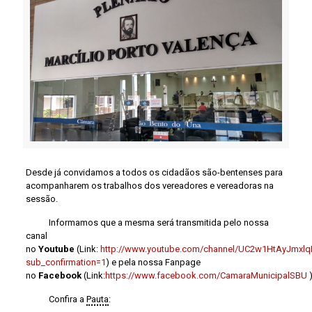
Desde já convidamos a todos os cidadãos são-bentenses para
acompanharem os trabalhos dos vereadores e vereadoras na
sessão.
Informamos que a mesma será transmitida pelo nossa
canal
no
Youtube
(Link:
http://www.youtube.com/channel/UC2w1HtAyJmx
sub_confirmation=1
) e pela nossa Fanpage
no
Facebook
(Link:
https://www.facebook.com/CamaraMunicipalSBU
)
Confira a
Pauta
: