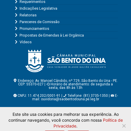
Requerimentos
Indicações Legislativa
Relatorias
Pareceres de Comissão
Pronunciamentos
Propostas de Emendas à Lei Orgânica
Vídeos
Endereço: Av. Manoel Cândido, nº 729, São Bento do Una - PE.
CEP: 55370-027 |
Horário de atendimento: de segunda a
sexta, das 8h às 13h
CNPJ: 11.474.202/0001-91 |
Telefone: (81) 3735-1350 |
E-
mail:
ouvidoria@saobentodouna.pe.leg.br
Copyright - Assessoria de Comunicação da Câmara Municipal
Este site usa cookies para melhorar sua experiência. Ao
de São Bento do Una - PE
continuar navegando, você concorda com nossa
Política de
Página desenvolvida pela agência de publicidade
LumusWeb -
Agência Digital
Privacidade
.