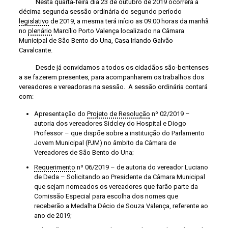
Nesta quarta-feira dia 23 de outubro de 2019 ocorrerá a
décima segunda sessão ordinária do segundo período
legislativo
de 2019, a mesma terá início as 09:00 horas da manhã
no
plenário
Marcílio Porto Valença localizado na Câmara
Municipal de São Bento do Una, Casa Irlando Galvão
Cavalcante.
Desde já convidamos a todos os cidadãos são-bentenses
a se fazerem presentes, para acompanharem os trabalhos dos
vereadores e vereadoras na sessão. A sessão ordinária contará
com:
Apresentação do
Projeto de Resolução
nº 02/2019 –
autoria dos vereadores Sidcley do Hospital e Diogo
Professor – que dispõe sobre a instituição do Parlamento
Jovem Municipal (PJM) no âmbito da Câmara de
Vereadores de São Bento do Una;
Requerimento
nº 06/2019 – de autoria do vereador Luciano
de Deda – Solicitando ao Presidente da Câmara Municipal
que sejam nomeados os vereadores que farão parte da
Comissão Especial para escolha dos nomes que
receberão a Medalha Décio de Souza Valença, referente ao
ano de 2019;