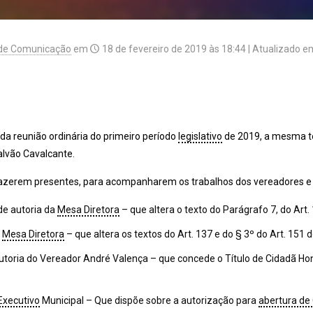
 de Comunicação
em
18 de fevereiro de 2019 às 18:44
| Atualizado 
a reunião ordinária do primeiro período
legislativo
de 2019, a mesma te
alvão Cavalcante.
rem presentes, para acompanharem os trabalhos dos vereadores e ve
de autoria da
Mesa Diretora
– que altera o texto do Parágrafo 7, do Art.
a
Mesa Diretora
– que altera os textos do Art. 137 e do § 3º do Art. 151 
toria do Vereador André Valença – que concede o Título de Cidadã Ho
Executivo
Municipal – Que dispõe sobre a autorização para
abertura de 