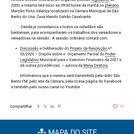
2020, a mesma terá início as 09:00 horas da manhã no
plenário
Marcílio Porto Valença localizado na Câmara Municipal de São
Bento do Una, Casa Irlando Galvão Cavalcante.
Desde já convidamos a todos os cidadãos são-
bentenses, para acompanharem os trabalhos dos vereadores e
vereadoras na sessão. A sessão ordinária contará com:
Discussão
e Deliberação do
Projeto de Resolução
nº
03/2020 – Dispõe sobre o Orçamento Parcial do
Poder
Legislativo
Municipal para o Exercício Financeiro de 2021 e
dá outras providências – autoria da
Mesa Diretora
.
Informamos que a mesma será transmitida pela rádio São
Bento FM, pelo site da Câmara, pela nossa página do Facebook
e também pelo nosso canal no Youtube
.
Compartilhar
51
MAPA DO SITE