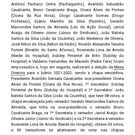
Antônio Pacheco Cintra (Pachequinho), Avanildo Sebastião
Cavalcante, Bruno Cavalcante Braga, Cícera Alves de Pontes
(Cícera da Rua Nova), Diogo Cavalcante Gomes (Diogo
Professor), Evânio Marinho da Silva (Pezinho), Geraldo
Marcondes Santos de Almeida (Léo da Ação Social), Jaricé
Araújo de Oliveira Júnior (Júnior do Sindicato), João Batista
Santos da Silva (João da Cruzinha), João Medeiros de Oliveira,
José Nilton da Silva (Nilton da Rádio), Rinaldo Alexandre Teixeira
Pontes (Rinaldo do Santo Afonso), Rosineide Lima de Arruda
(Neide do Hospital), Sidcley Pimentel de Brito (Sidcley do
Hospital) e Valdenio Fernandes de Macedo (Padre Fera) foram
empossados e, logo em seguida, realizaram a eleição da
Mesa
Diretora
para o biênio 2021-2022, sendo a chapa vencedora,
Presidente: Avanildo Sensata Cavalcante; vice-presidente: Cícera
Alves de Pontes (Cícera da Rua Nova); 1º Secretário: Sidcley
Pimentel de Brito (Sidcley do Hospital) e 2º Secretário: João
Batista Santos da Silva (João da Cruzinha), que teve 08 votos; a
chapa encabeçada pelo vereador Geraldo Marcondes Santos de
Almeida, que tinha na vice-presidência o vereador Bruno
Cavalcante Braga, na 1ª Secretaria o vereador Jaricé Araújo de
Oliveira Júnior (Júnior do Sindicato) e na 2ª Secretaria a vereador
Rosineide Lima de Arruda (Neide do Hospital), obteve 04 votos;
e 03 Vereadores se abstiveram de votar nas chapas