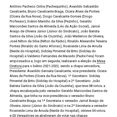
Antônio Pacheco Cintra (Pachequinho), Avanildo Sebastião
Cavalcante, Bruno Cavalcante Braga, Cícera Alves de Pontes
(Cícera da Rua Nova), Diogo Cavalcante Gomes (Diogo
Professor), Evânio Marinho da Silva (Pezinho), Geraldo
Marcondes Santos de Almeida (Léo da Ação Social), Jaricé
Araújo de Oliveira Júnior (Júnior do Sindicato), João Batista
Santos da Silva (João da Cruzinha), João Medeiros de Oliveira,
José Nilton da Silva (Nilton da Rádio), Rinaldo Alexandre Teixeira
Pontes (Rinaldo do Santo Afonso), Rosineide Lima de Arruda
(Neide do Hospital), Sidcley Pimentel de Brito (Sidcley do
Hospital) e Valdenio Fernandes de Macedo (Padre Fera) foram
empossados e, logo em seguida, realizaram a eleição da
Mesa
Diretora
para o biênio 2021-2022, sendo a chapa vencedora,
Presidente: Avanildo Sensata Cavalcante; vice-presidente: Cícera
Alves de Pontes (Cícera da Rua Nova); 1º Secretário: Sidcley
Pimentel de Brito (Sidcley do Hospital) e 2º Secretário: João
Batista Santos da Silva (João da Cruzinha), que teve 08 votos; a
chapa encabeçada pelo vereador Geraldo Marcondes Santos de
Almeida, que tinha na vice-presidência o vereador Bruno
Cavalcante Braga, na 1ª Secretaria o vereador Jaricé Araújo de
Oliveira Júnior (Júnior do Sindicato) e na 2ª Secretaria a vereador
Rosineide Lima de Arruda (Neide do Hospital), obteve 04 votos;
e 03 Vereadores se abstiveram de votar nas chapas